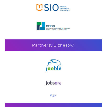
Partnerzy Biznesowi
PaFi