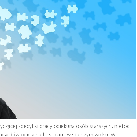
tyczącej specyfiki pracy opiekuna osób starszych, metod
tandardów opieki nad osobami w starszym wieku. W