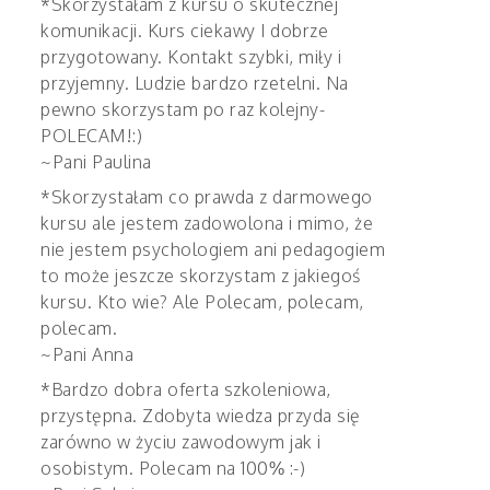
*Skorzystałam z kursu o skutecznej
komunikacji. Kurs ciekawy I dobrze
przygotowany. Kontakt szybki, miły i
przyjemny. Ludzie bardzo rzetelni. Na
pewno skorzystam po raz kolejny-
POLECAM!:)
~Pani Paulina
*Skorzystałam co prawda z darmowego
kursu ale jestem zadowolona i mimo, że
nie jestem psychologiem ani pedagogiem
to może jeszcze skorzystam z jakiegoś
kursu. Kto wie? Ale Polecam, polecam,
polecam.
~Pani Anna
*Bardzo dobra oferta szkoleniowa,
przystępna. Zdobyta wiedza przyda się
zarówno w życiu zawodowym jak i
osobistym. Polecam na 100% :-)