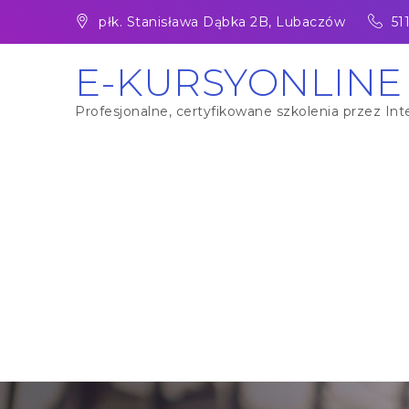
Skip
płk. Stanisława Dąbka 2B, Lubaczów
51
to
content
E-KURSYONLINE
Profesjonalne, certyfikowane szkolenia przez Inte