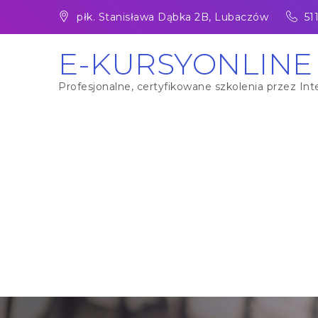
Skip
płk. Stanisława Dąbka 2B, Lubaczów
51
to
content
E-KURSYONLINE
Profesjonalne, certyfikowane szkolenia przez Inte