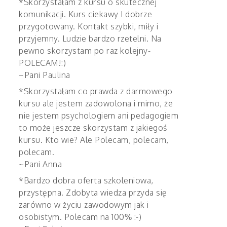
*Skorzystałam z kursu o skutecznej
komunikacji. Kurs ciekawy I dobrze
przygotowany. Kontakt szybki, miły i
przyjemny. Ludzie bardzo rzetelni. Na
pewno skorzystam po raz kolejny-
POLECAM!:)
~Pani Paulina
*Skorzystałam co prawda z darmowego
kursu ale jestem zadowolona i mimo, że
nie jestem psychologiem ani pedagogiem
to może jeszcze skorzystam z jakiegoś
kursu. Kto wie? Ale Polecam, polecam,
polecam.
~Pani Anna
*Bardzo dobra oferta szkoleniowa,
przystępna. Zdobyta wiedza przyda się
zarówno w życiu zawodowym jak i
osobistym. Polecam na 100% :-)