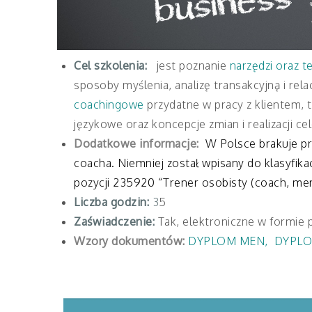
Cel szkolenia:
jest poznanie
narzędzi oraz t
sposoby myślenia, analizę transakcyjną i rel
coachingowe
przydatne w pracy z klientem, 
językowe oraz koncepcje zmian i realizacji ce
Dodatkowe informacje:
W Polsce brakuje p
coacha. Niemniej został wpisany do klasyfikac
pozycji 235920 “Trener osobisty (coach, men
Liczba godzin:
3
5
Zaświadczenie:
Tak, elektroniczne w formie 
Wzory dokumentów:
DYPLOM MEN
,
DYPLO