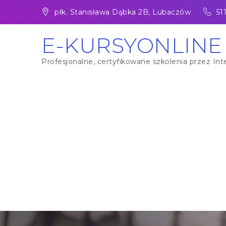
Skip
płk. Stanisława Dąbka 2B, Lubaczów
51
to
content
E-KURSYONLINE
Profesjonalne, certyfikowane szkolenia przez Inte