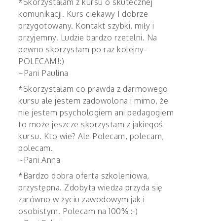
*Skorzystałam z kursu o skutecznej
komunikacji. Kurs ciekawy I dobrze
przygotowany. Kontakt szybki, miły i
przyjemny. Ludzie bardzo rzetelni. Na
pewno skorzystam po raz kolejny-
POLECAM!:)
~Pani Paulina
*Skorzystałam co prawda z darmowego
kursu ale jestem zadowolona i mimo, że
nie jestem psychologiem ani pedagogiem
to może jeszcze skorzystam z jakiegoś
kursu. Kto wie? Ale Polecam, polecam,
polecam.
~Pani Anna
*Bardzo dobra oferta szkoleniowa,
przystępna. Zdobyta wiedza przyda się
zarówno w życiu zawodowym jak i
osobistym. Polecam na 100% :-)