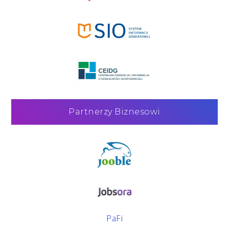
Partnerzy Biznesowi
PaFi