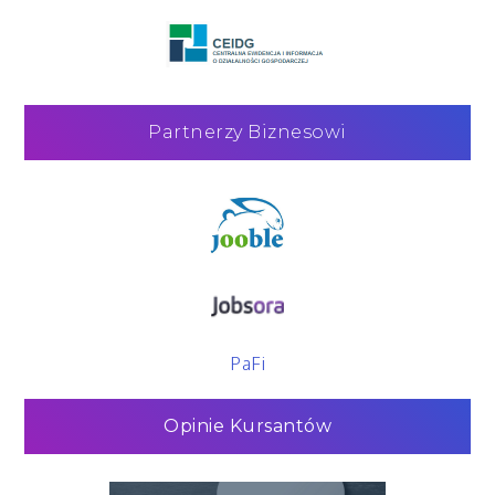
Partnerzy Biznesowi
PaFi
Opinie Kursantów