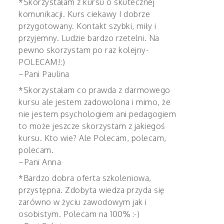
*Skorzystałam z kursu o skutecznej
komunikacji. Kurs ciekawy I dobrze
przygotowany. Kontakt szybki, miły i
przyjemny. Ludzie bardzo rzetelni. Na
pewno skorzystam po raz kolejny-
POLECAM!:)
~Pani Paulina
*Skorzystałam co prawda z darmowego
kursu ale jestem zadowolona i mimo, że
nie jestem psychologiem ani pedagogiem
to może jeszcze skorzystam z jakiegoś
kursu. Kto wie? Ale Polecam, polecam,
polecam.
~Pani Anna
*Bardzo dobra oferta szkoleniowa,
przystępna. Zdobyta wiedza przyda się
zarówno w życiu zawodowym jak i
osobistym. Polecam na 100% :-)