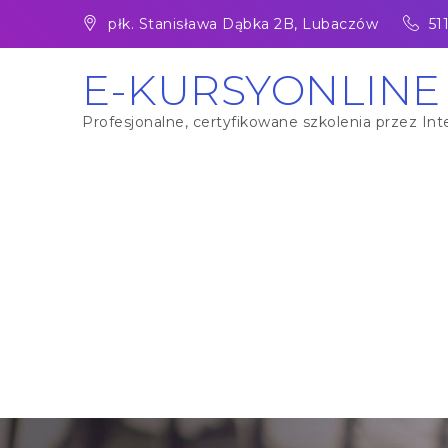
Skip
płk. Stanisława Dąbka 2B, Lubaczów
51
to
content
E-KURSYONLINE
Profesjonalne, certyfikowane szkolenia przez Inte