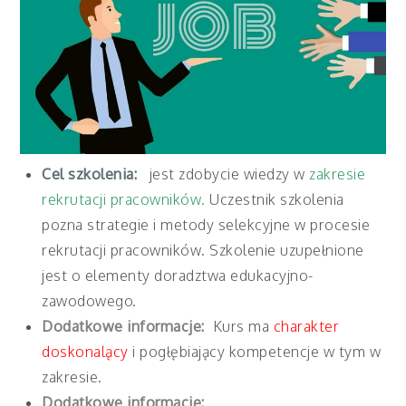
Cel szkolenia:
jest zdobycie wiedzy w
zakresie
rekrutacji pracowników.
Uczestnik szkolenia
pozna strategie i metody selekcyjne w procesie
rekrutacji pracowników. Szkolenie uzupełnione
jest o elementy doradztwa edukacyjno-
zawodowego.
Dodatkowe informacje:
Kurs ma
charakter
doskonalący
i pogłębiający kompetencje w tym w
zakresie.
Dodatkowe informacje: