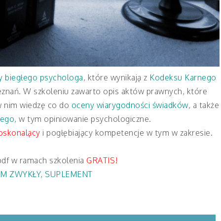
y biegłego psychologa
, które wynikają z
Kodeksu Karnego
eznań. W szkoleniu zawarto opis aktów prawnych, które
w nim wiedzę co do
oceny wiarygodności świadków
, a także
nego,
w tym opiniowanie psychologiczne.
oskonalący
i pogłębiający kompetencje w tym w zakresie.
pdf w ramach szkolenia
GRATIS!
M ZWYKŁY
,
SUPLEMENT