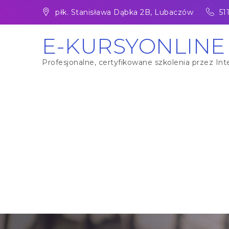
Skip
płk. Stanisława Dąbka 2B, Lubaczów
51
to
content
E-KURSYONLINE
Profesjonalne, certyfikowane szkolenia przez Inte