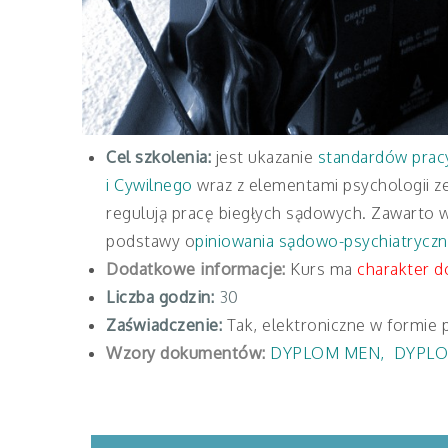
Cel szkolenia:
jest ukazanie
standardów prac
i Cywilnego
wraz z elementami psychologii z
regulują pracę biegłych sądowych. Zawarto 
podstawy o
piniowania sądowo-psychiatrycz
Dodatkowe informacje:
Kurs ma
charakter d
Liczba godzin:
30
Zaświadczenie:
Tak, elektroniczne w formie 
Wzory dokumentów:
DYPLOM MEN
,
DYPLO