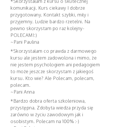
*Skorzystałam z kursu o skutecznej
komunikacji. Kurs ciekawy I dobrze
przygotowany. Kontakt szybki, miły i
przyjemny. Ludzie bardzo rzetelni. Na
pewno skorzystam po raz kolejny-
POLECAM!:)
~Pani Paulina
*Skorzystałam co prawda z darmowego
kursu ale jestem zadowolona i mimo, że
nie jestem psychologiem ani pedagogiem
to może jeszcze skorzystam z jakiegoś
kursu. Kto wie? Ale Polecam, polecam,
polecam.
~Pani Anna
*Bardzo dobra oferta szkoleniowa,
przystępna. Zdobyta wiedza przyda się
zarówno w życiu zawodowym jak i
osobistym. Polecam na 100% :-)