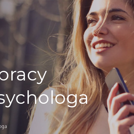
pracy
sychologa
oga